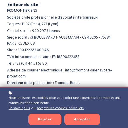
Editeur du site :
FROMONT BRIENS
Société civile professionnelle d’avocats interbarreaux
Toques : P107 (Paris), 727 (Lyon)
Capital social : 940 297,31 euros
Siège social : 73 BOULEVARD HAUSSMANN - CS 40205 - 75381
PARIS CEDEX 08
Siret : 390.122.653.000.46
TVA Intracommunautaire : FR 18.390.122.653
Tél : +33 (0)1 44 51 63 80
Adresse de courrier électronique : info@fromont-briens.votre-
projet.com
Directeur de la publication : Fromont Briens
Hébergement :
Nous utilisons les cookies pour vous offrir une expérience optimale et une
Learnworlds
communication pertinente.
En savoir plus
ou
accepter les cookies individuels
.
Informations techniques :
Rejeter
Accepter
Il est rappelé que le secret des correspondances n'est pas garanti
sur le réseau Internet et qu'il appartient à chaque utilisateur