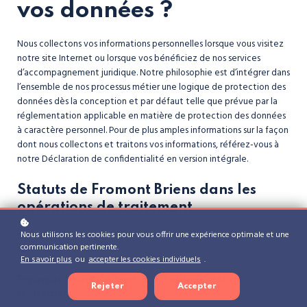
vos données ?
Nous collectons vos informations personnelles lorsque vous visitez
notre site Internet ou lorsque vos bénéficiez de nos services
d’accompagnement juridique. Notre philosophie est d’intégrer dans
l’ensemble de nos processus métier une logique de protection des
données dès la conception et par défaut telle que prévue par la
réglementation applicable en matière de protection des données
à caractère personnel. Pour de plus amples informations sur la façon
dont nous collectons et traitons vos informations, référez-vous à
notre Déclaration de confidentialité en version intégrale.
Statuts de Fromont Briens dans les
opérations de traitement
Nous utilisons les cookies pour vous offrir une expérience optimale et une
Dans le cadre des opérations de traitement réalisées Fromont
communication pertinente.
Briens bénéficiera de deux statuts distincts :
En savoir plus
ou
accepter les cookies individuels
.
Fromont Briens en tant que Responsable de
Rejeter
Accepter
traitement